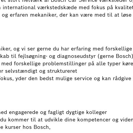
f et stort netværk af Bosch Car Service værksteder 
en international værkstedskæde med fokus på kvalitet
t og erfaren mekaniker, der kan være med til at løse
r, og vi ser gerne du har erfaring med forskellige
b til fejlsøgning- og diagnoseudstyr (gerne Bosch
ed forskellige problemstillinger på alle typer køre
 selvstændigt og struktureret
kus, yder den bedst mulige service og kan rådgive e
d engagerede og fagligt dygtige kolleger
u kommer til at udvikle dine kompetencer og viden
ske kurser hos Bosch,