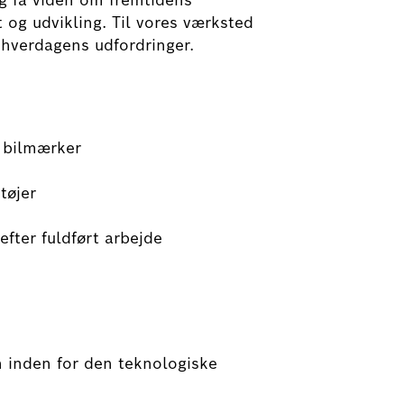
og få viden om fremtidens
 og udvikling. Til vores værksted
 hverdagens udfordringer.
 bilmærker
)
tøjer
fter fuldført arbejde
 inden for den teknologiske