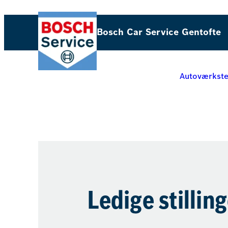
Spring
til
Bosch Car Service Gentofte
indhold
Autoværkst
Ledige stillin