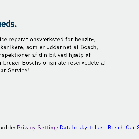
eeds.
vice reparationsværksted for benzin-,
mekanikere, som er uddannet af Bosch,
nspektioner af din bil ved hjælp af
i bruger Boschs originale reservedele af
ar Service!
eholdes
Privacy Settings
Databeskyttelse | Bosch Car 