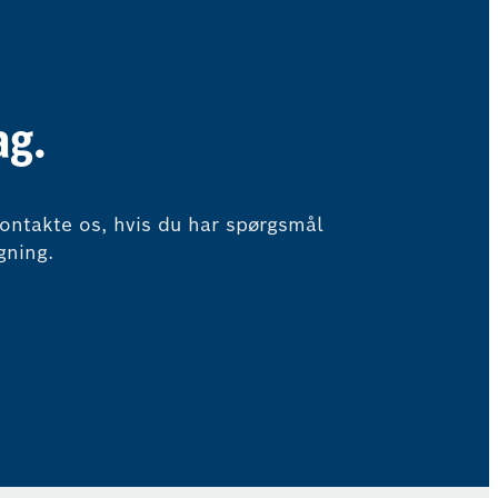
ag.
ntakte os, hvis du har spørgsmål
gning.