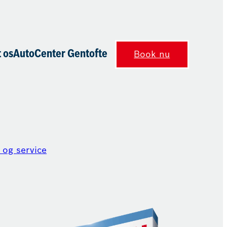
 os
AutoCenter Gentofte
Book nu
 og service