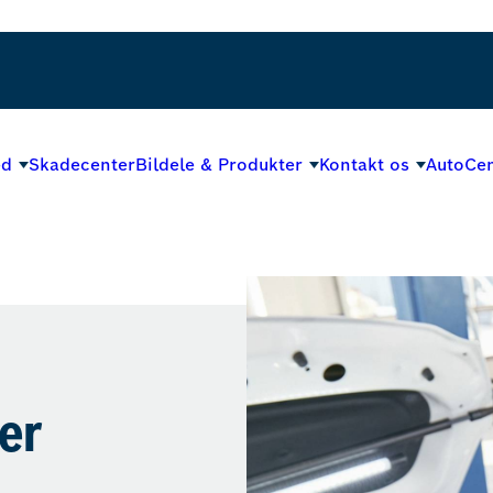
ed
Skadecenter
Bildele & Produkter
Kontakt os
AutoCen
ger