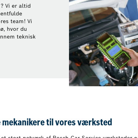
? Vi er altid
lentfulde
ores team! Vi
jø, hvor du
ennem teknisk
 mekanikere til vores værksted