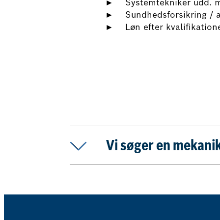
► Systemtekniker udd. 
► Sundhedsforsikring / a
► Løn efter kvalifikation
Ansøg nu
Vi søger en mekanik