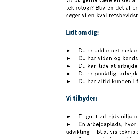
Vil du gerne være en del a
teknologi? Bliv en del af 
søger vi en kvalitetsbevids
Lidt om dig:
► Du er uddannet mekanike
► Du har viden og kendska
► Du kan lide at arbejde m
► Du er punktlig, arbejder
► Du har altid kunden i fo
Vi tilbyder:
► Et godt arbejdsmiljø me
► En arbejdsplads, hvor d
udvikling – bl.a. via tekni