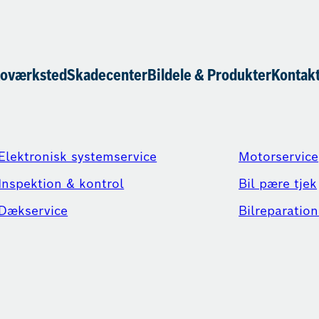
toværksted
Skadecenter
Bildele & Produkter
Kontakt
Elektronisk systemservice
Motorservice
Inspektion & kontrol
Bil pære tjek
Dækservice
Bilreparation